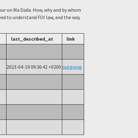
viour on Ma Dada. How, why and by whom
need to understand FOI law, and the way
last_described_at
link
2023-04-19 09:36:42 +0200
outgoing