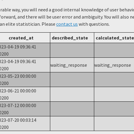
urable way, you will need a good internal knowledge of user beha
forward, and there will be user error and ambiguity. You will also 
 an elite statistician. Please
contact us
with questions.
created_at
described_state
calculated_state
023-04-19 09:36:41
0200
023-04-19 09:36:41
waiting_response
waiting_response
0200
023-05-23 00:00:00
0200
023-06-21 00:00:00
0200
023-07-12 00:00:00
0200
023-07-20 00:03:14
0200