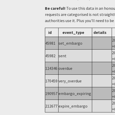
Be careful!
To use this data in an hono
requests are categorised is not straight
authorities use it. Plus you'll need to be
id
event_type
details
2
45981
set_embargo
+
2
45982
sent
+
2
124346
overdue
+
2
170459
very_overdue
+
2
190957
embargo_expiring
+
2
212677
expire_embargo
+