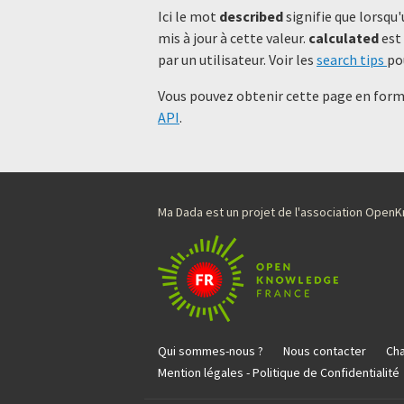
Ici le mot
described
signifie que lorsqu'
mis à jour à cette valeur.
calculated
est 
par un utilisateur. Voir les
search tips
po
Vous pouvez obtenir cette page en forma
API
.
Ma Dada est un projet de l'association Ope
Qui sommes-nous ?
Nous contacter
Cha
Mention légales - Politique de Confidentialité