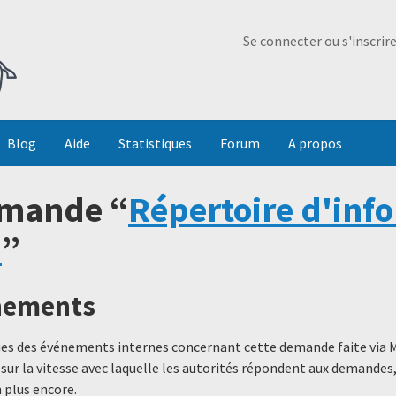
Ma Dada
Se connecter ou s'inscrir
Blog
Aide
Statistiques
Forum
A propos
emande “
Répertoire d'inf
)
”
énements
ques des événements internes concernant cette demande faite via 
 sur la vitesse avec laquelle les autorités répondent aux demande
 plus encore.