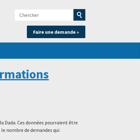
Chercher
e
Soumettre
Faire une demande »
la
recherche
ormations
Ma Dada. Ces données pourraient être
s, le nombre de demandes qui