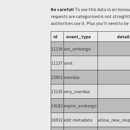
Be careful!
To use this data in an hono
requests are categorised is not straight
authorities use it. Plus you'll need to be
id
event_type
detail
11136
set_embargo
11137
sent
12952
overdue
13135
very_overdue
14182
expire_embargo
16932
edit metadata
allow_new_res