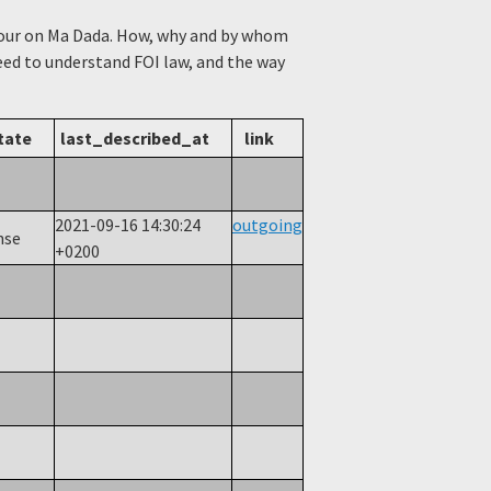
viour on Ma Dada. How, why and by whom
need to understand FOI law, and the way
tate
last_described_at
link
2021-09-16 14:30:24
outgoing
nse
+0200