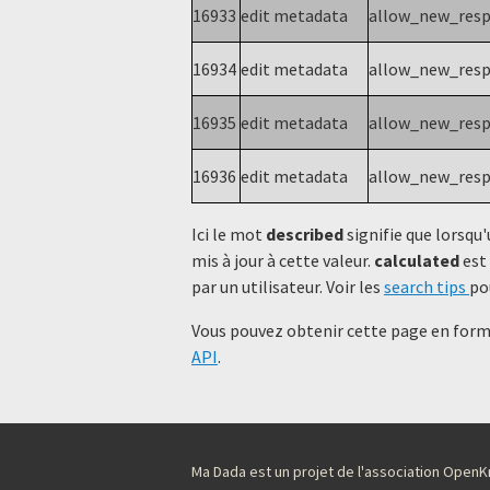
16933
edit metadata
allow_new_res
16934
edit metadata
allow_new_res
16935
edit metadata
allow_new_res
16936
edit metadata
allow_new_res
Ici le mot
described
signifie que lorsqu'
mis à jour à cette valeur.
calculated
est 
par un utilisateur. Voir les
search tips
po
Vous pouvez obtenir cette page en forma
API
.
Ma Dada est un projet de l'association Ope