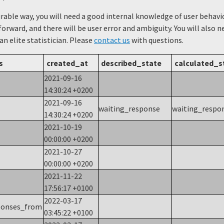
urable way, you will need a good internal knowledge of user beha
forward, and there will be user error and ambiguity. You will also 
 an elite statistician. Please
contact us
with questions.
s
created_at
described_state
calculated_s
2021-09-16
14:30:24 +0200
2021-09-16
waiting_response
waiting_respo
14:30:24 +0200
2021-10-19
00:00:00 +0200
2021-10-27
00:00:00 +0200
2021-11-22
17:56:17 +0100
2022-03-17
ponses_from
03:45:22 +0100