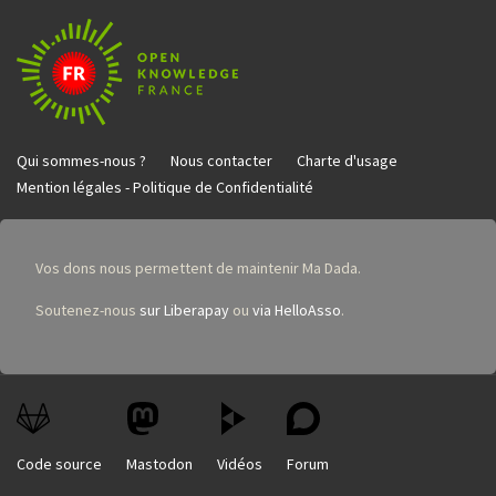
Qui sommes-nous ?
Nous contacter
Charte d'usage
Mention légales - Politique de Confidentialité
Vos dons nous permettent de maintenir Ma Dada.
Soutenez-nous
sur Liberapay
ou
via HelloAsso
.
Code source
Mastodon
Vidéos
Forum