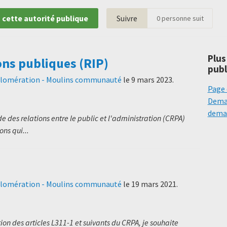
 cette autorité publique
Suivre
0
personne suit
Plus
ons publiques (RIP)
publ
lomération - Moulins communauté
le
9 mars 2023
.
Page 
Deman
deman
 des relations entre le public et l'administration (CRPA)
ns qui...
lomération - Moulins communauté
le
19 mars 2021
.
on des articles L311-1 et suivants du CRPA, je souhaite