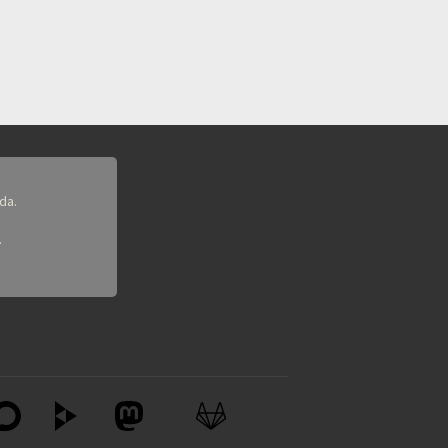
da.
.