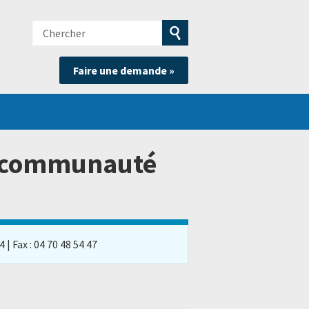
Chercher
e
Soumettre
Faire une demande »
la
recherche
s communauté
| Fax : 04 70 48 54 47