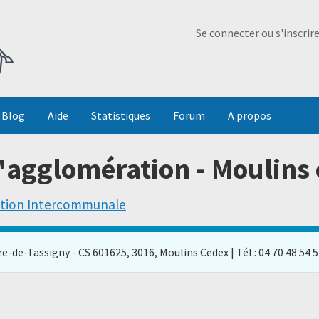
Ma Dada
Se connecter ou s'inscrir
Blog
Aide
Statistiques
Forum
A propos
agglomération - Moulin
ation Intercommunale
-de-Tassigny - CS 601625, 3016, Moulins Cedex | Tél : 04 70 48 54 54 