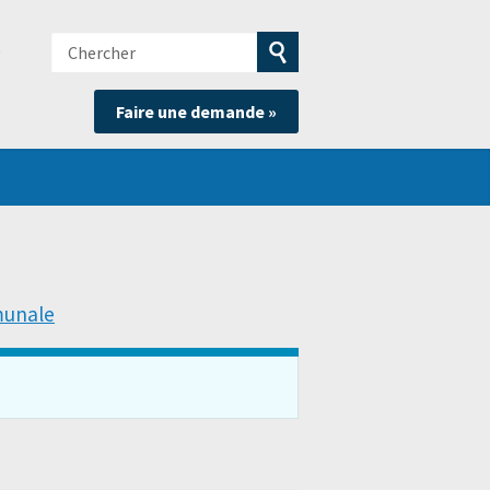
Chercher
e
Soumettre
Faire une demande »
la
recherche
munale