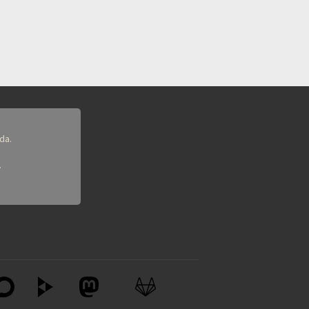
da.
.