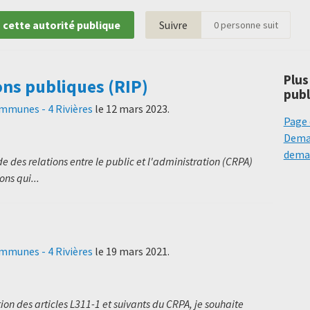
 cette autorité publique
Suivre
0
personne suit
Plus
ons publiques (RIP)
publ
munes - 4 Rivières
le
12 mars 2023
.
Page 
Deman
deman
 des relations entre le public et l'administration (CRPA)
ns qui...
munes - 4 Rivières
le
19 mars 2021
.
on des articles L311-1 et suivants du CRPA, je souhaite