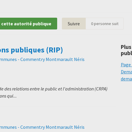
 cette autorité publique
Suivre
0
personne suit
Plus
ons publiques (RIP)
publ
mmunes - Commentry Montmarault Néris
Page 
Deman
deman
 des relations entre le public et l'administration (CRPA)
ns qui...
mmunes - Commentry Montmarault Néris