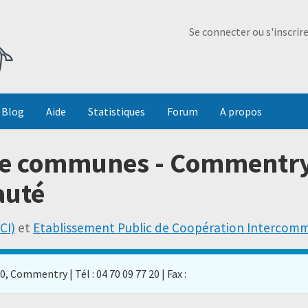
Ma Dada
Se connecter ou s'inscrir
Blog
Aide
Statistiques
Forum
A propos
e communes - Commentry
auté
CI)
et
Etablissement Public de Coopération Intercom
 Commentry | Tél : 04 70 09 77 20 | Fax :