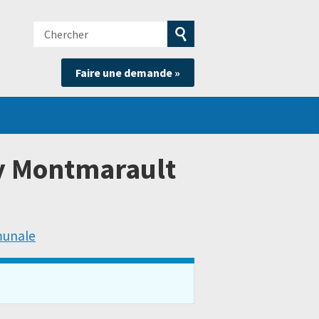
Chercher
e
Soumettre
Faire une demande »
la
recherche
 Montmarault
munale