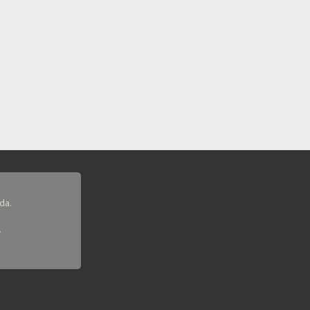
da.
.