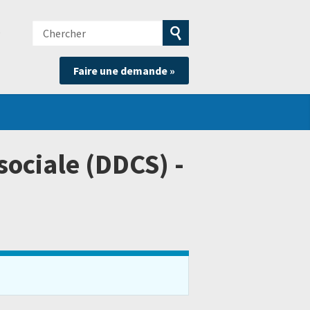
Chercher
e
Soumettre
Faire une demande »
la
recherche
sociale (DDCS) -