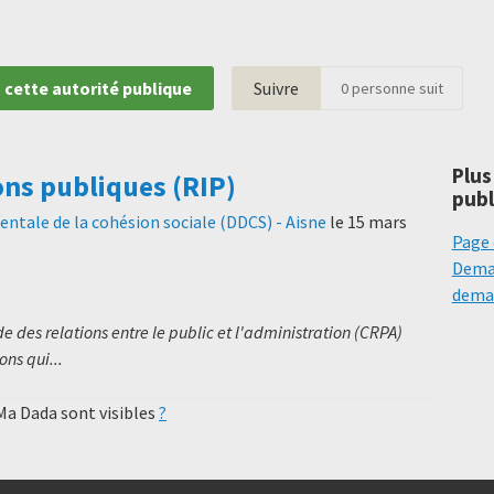
 cette autorité publique
Suivre
0
personne suit
Plus
ons publiques (RIP)
publ
ntale de la cohésion sociale (DDCS) - Aisne
le
15 mars
Page 
Deman
deman
 des relations entre le public et l'administration (CRPA)
ns qui...
 Ma Dada sont visibles
?