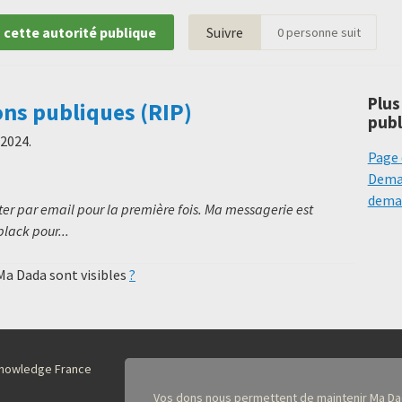
 cette autorité publique
Suivre
0
personne suit
Plus
ons publiques (RIP)
publ
 2024
.
Page 
Deman
deman
er par email pour la première fois. Ma messagerie est
black pour...
 Ma Dada sont visibles
?
nKnowledge France
Vos dons nous permettent de maintenir Ma Da