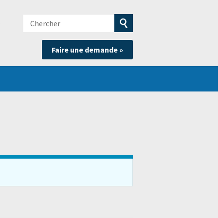
Chercher
e
Soumettre
Faire une demande »
la
recherche