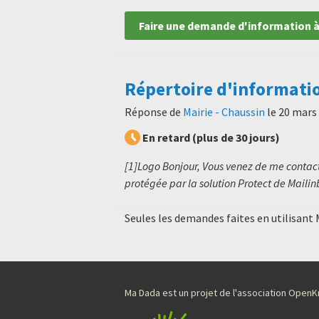
Faire une demande d'information à
Répertoire d'informati
Réponse de
Mairie - Chaussin
le
20 mars
En retard (plus de 30 jours)
[1]Logo Bonjour, Vous venez de me contact
protégée par la solution Protect de Mailin
Seules les demandes faites en utilisant
Ma Dada est un projet de l'association Ope