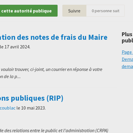
 cette autorité publique
Suivre
0
personne suit
Plus
on des notes de frais du Maire
publ
le
17 avril 2024
.
Page 
Deman
deman
vouloir trouver, ci-joint, un courrier en réponse à votre
 de la p...
ons publiques (RIP)
scoublac
le
10 mai 2023
.
 des relations entre le public et l'administration (CRPA)