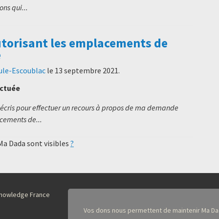
ns qui...
utorisant les emplacements de
e
aule-Escoublac
le
13 septembre 2021
.
ectuée
'écris pour effectuer un recours à propos de ma demande
acements de...
 Ma Dada sont visibles
?
nKnowledge France
Vos dons nous permettent de maintenir Ma Da