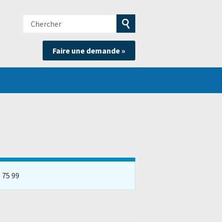
Chercher
e
Soumettre
Faire une demande »
la
recherche
5 75 99