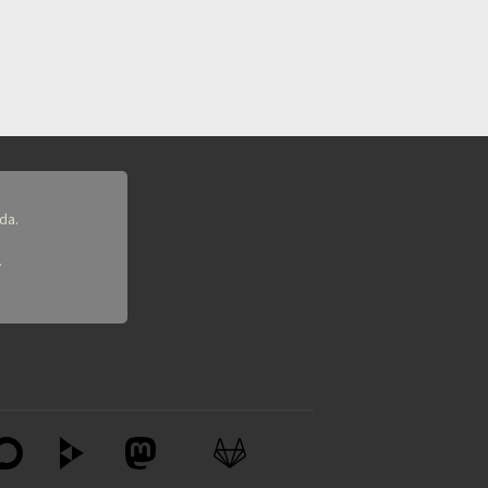
da.
.