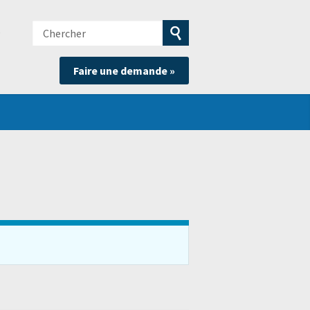
Chercher
e
Soumettre
Faire une demande »
la
recherche