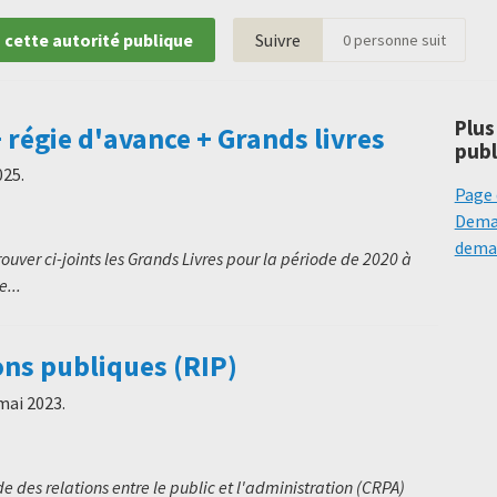
 cette autorité publique
Suivre
0
personne suit
Plus
 régie d'avance + Grands livres
publ
025
.
Page 
Deman
deman
ouver ci-joints les Grands Livres pour la période de 2020 à
...
ons publiques (RIP)
mai 2023
.
 des relations entre le public et l'administration (CRPA)