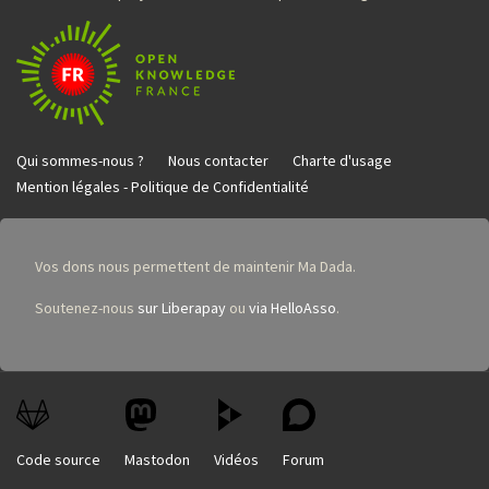
Qui sommes-nous ?
Nous contacter
Charte d'usage
Mention légales - Politique de Confidentialité
Vos dons nous permettent de maintenir Ma Dada.
Soutenez-nous
sur Liberapay
ou
via HelloAsso
.
Code source
Mastodon
Vidéos
Forum