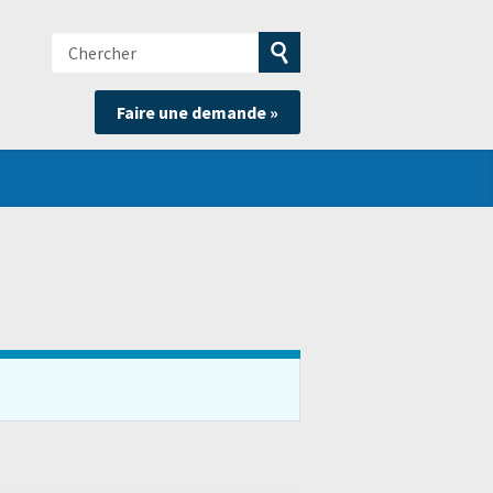
Chercher
e
Soumettre
Faire une demande »
la
recherche