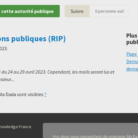
 cette autorité publique
Suivre
0
personne suit
Plus
ons publiques (RIP)
publ
2023
.
Page 
Deman
deman
 du 24 au 29 avril 2023. Cependant, les mails seront lus et
sieur...
 Ma Dada sont visibles
?
nKnowledge France
Vos dons nous permettent de maintenir Ma Da