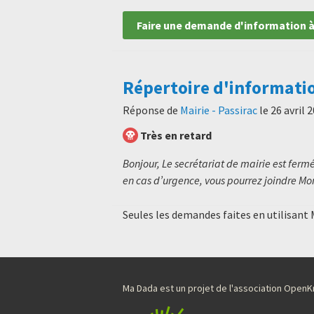
Faire une demande d'information à
Répertoire d'informati
Réponse de
Mairie - Passirac
le
26 avril 
Très en retard
Bonjour, Le secrétariat de mairie est fermé
en cas d’urgence, vous pourrez joindre Mon
Seules les demandes faites en utilisant
Ma Dada est un projet de l'association Ope