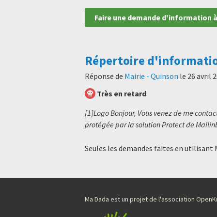
Faire une demande d'information à
Répertoire d'informati
Réponse de
Mairie - Quinson
le
26 avril 
Très en retard
[1]Logo Bonjour, Vous venez de me contact
protégée par la solution Protect de Mailin
Seules les demandes faites en utilisant
Ma Dada est un projet de l'association Ope