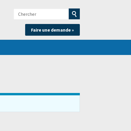
Chercher
e
Soumettre
Faire une demande »
la
recherche