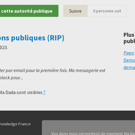
 cette autorité publique
Suivre
0
personne suit
Plus
ons publiques (RIP)
publ
2023
.
Page 
Deman
deman
er par email pour la première fois. Ma messagerie est
black pour...
 Ma Dada sont visibles
?
nKnowledge France
Vos dons nous permettent de maintenir Ma Da