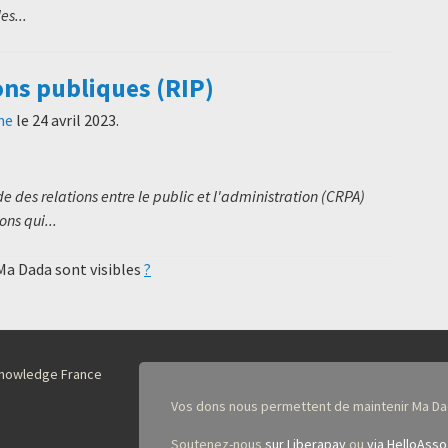
es...
ons publiques (RIP)
ne
le
24 avril 2023
.
 des relations entre le public et l'administration (CRPA)
ns qui...
 Ma Dada sont visibles
?
nKnowledge France
Vos dons nous permettent de maintenir Ma Da
Soutenez-nous
sur Liberapay
ou
via HelloAsso