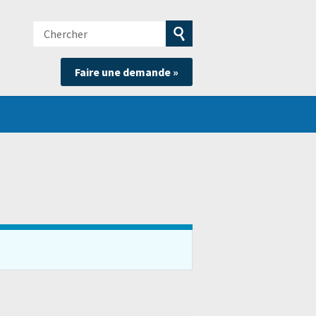
Chercher
e
Soumettre
Faire une demande »
la
recherche