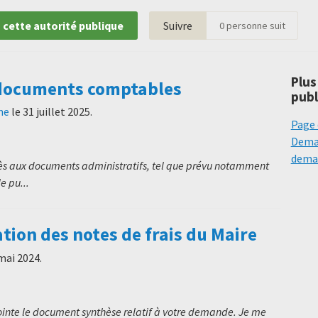
 cette autorité publique
Suivre
0
personne suit
Plus
documents comptables
publ
ne
le
31 juillet 2025
.
Page 
Deman
deman
cès aux documents administratifs, tel que prévu notamment
e pu...
on des notes de frais du Maire
mai 2024
.
jointe le document synthèse relatif à votre demande. Je me