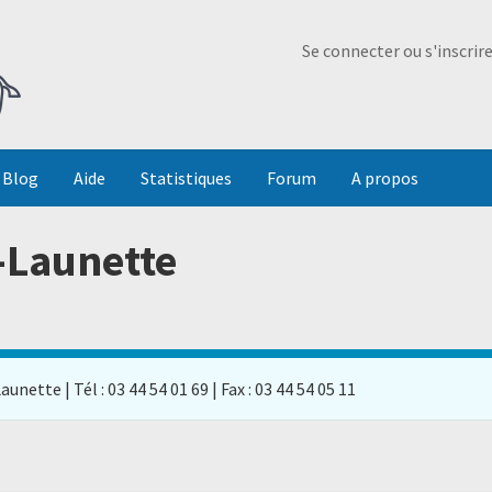
Ma Dada
Se connecter ou s'inscrir
Blog
Aide
Statistiques
Forum
A propos
r-Launette
unette | Tél : 03 44 54 01 69 | Fax : 03 44 54 05 11