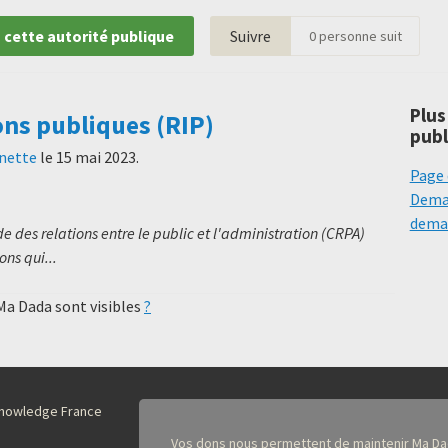
 cette autorité publique
Suivre
0
personne suit
Plus
ons publiques (RIP)
publ
unette
le
15 mai 2023
.
Page 
Deman
deman
 des relations entre le public et l'administration (CRPA)
ns qui...
 Ma Dada sont visibles
?
nKnowledge France
Vos dons nous permettent de maintenir Ma Da