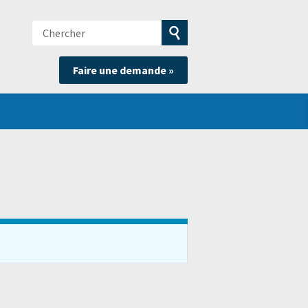
Chercher
e
Soumettre
Faire une demande »
la
recherche