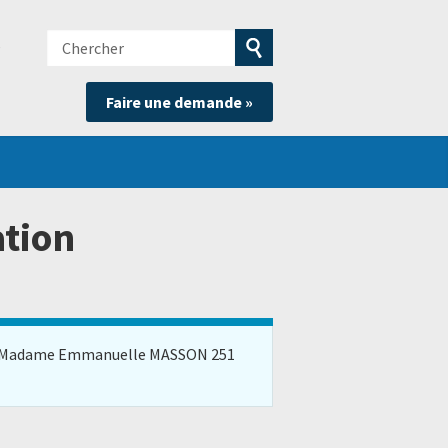
Chercher
e
Soumettre
Faire une demande »
la
recherche
ation
ion de Madame Emmanuelle MASSON 251