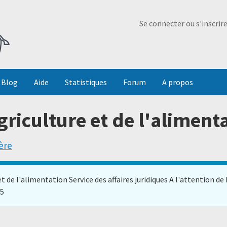
Ma Dada
Se connecter ou s'inscrir
Blog
Aide
Statistiques
Forum
A propos
griculture et de l'aliment
ère
 et de l'alimentation Service des affaires juridiques A l'attent
15