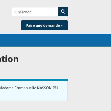
Chercher
e
Soumettre
Faire une demande »
la
recherche
ation
ion de Madame Emmanuelle MASSON 251