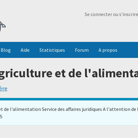
Ma Dada
Se connecter ou s'inscrir
Blog
Aide
Statistiques
Forum
A propos
griculture et de l'aliment
ère
 et de l'alimentation Service des affaires juridiques A l'attent
15