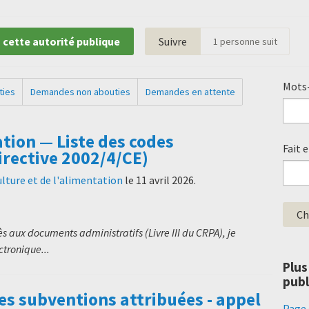
 cette autorité publique
Suivre
1
personne suit
Mots-
ties
Demandes non abouties
Demandes en attente
ion — Liste des codes
Fait 
irective 2002/4/CE)
ulture et de l'alimentation
le
11 avril 2026
.
s aux documents administratifs (Livre III du CRPA), je
ctronique...
Plus
publ
s subventions attribuées - appel
Page 