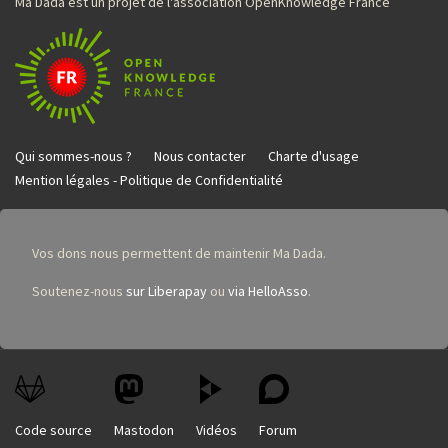
Ma Dada est un projet de l'association OpenKnowledge France
Qui sommes-nous ?
Nous contacter
Charte d'usage
Mention légales - Politique de Confidentialité
Vos dons nous permettent de maintenir Ma Dada.
Soutenez-nous
sur Liberapay
ou
via HelloAsso
.
Code source
Mastodon
Vidéos
Forum