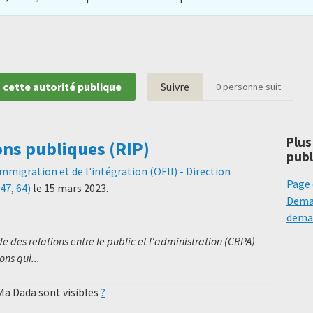
 cette autorité publique
Suivre
0
personne suit
Plus
ons publiques (RIP)
publ
'immigration et de l'intégration (OFII) - Direction
Page 
47, 64)
le
15 mars 2023
.
Deman
deman
 des relations entre le public et l'administration (CRPA)
ns qui...
 Ma Dada sont visibles
?