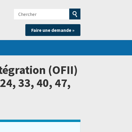
Chercher
e
Soumettre
Faire une demande »
la
recherche
tégration (OFII)
24, 33, 40, 47,