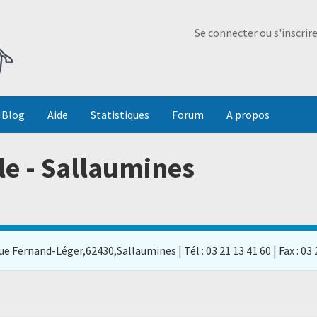
Ma Dada
Se connecter ou s'inscrir
Blog
Aide
Statistiques
Forum
A propos
lle - Sallaumines
e Fernand-Léger,62430,Sallaumines | Tél : 03 21 13 41 60 | Fax : 03 