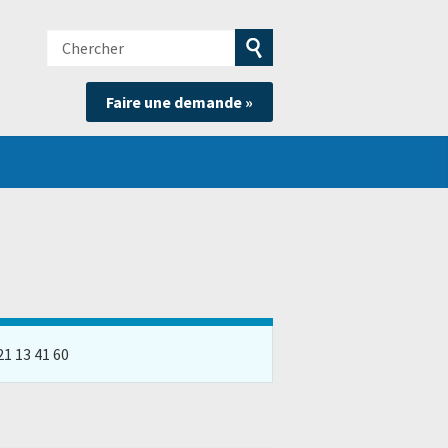
Chercher
e
Soumettre
Faire une demande »
la
recherche
21 13 41 60