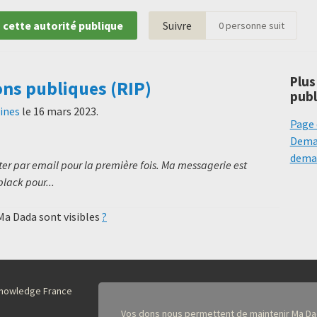
 cette autorité publique
Suivre
0
personne suit
Plus
ons publiques (RIP)
publ
mines
le
16 mars 2023
.
Page 
Deman
deman
er par email pour la première fois. Ma messagerie est
black pour...
 Ma Dada sont visibles
?
nKnowledge France
Vos dons nous permettent de maintenir Ma Da