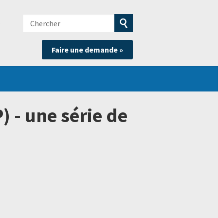
Chercher
e
Soumettre
Faire une demande »
la
recherche
 - une série de