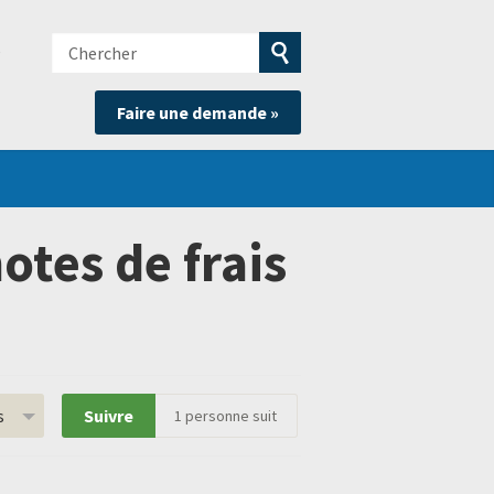
Chercher
e
Soumettre
Faire une demande »
la
recherche
tes de frais
s
Suivre
1
personne suit