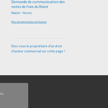
Demande de communication des
notes de frais du Maire
Mairie - Yerres
Plus de demandes similaires
Êtes-vous le propriétaire d'un droit
d'auteur commercial sur cette page ?
da.
.