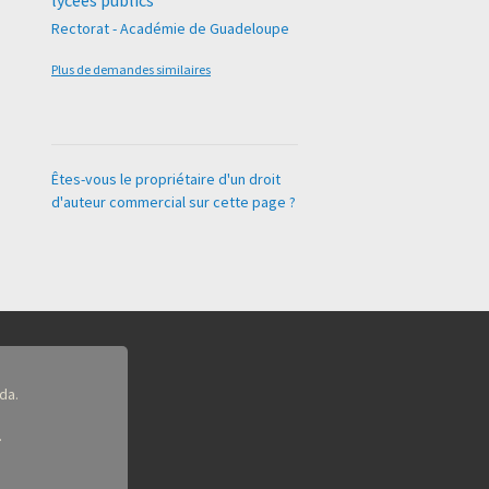
lycées publics
Rectorat - Académie de Guadeloupe
Plus de demandes similaires
Êtes-vous le propriétaire d'un droit
d'auteur commercial sur cette page ?
da.
.