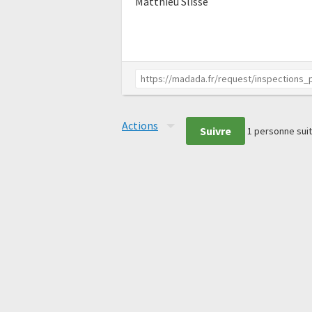
Matthieu Slisse
Actions
Suivre
1
personne suit