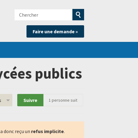
Chercher
e
Soumettre
Faire une demande »
la
recherche
ycées publics
s
Suivre
1
personne suit
 a donc reçu un
refus implicite
.