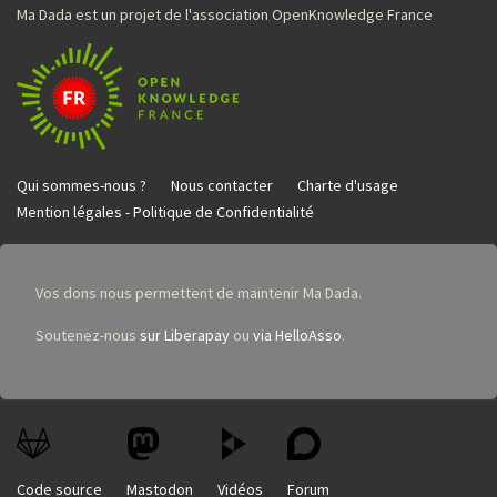
Ma Dada est un projet de l'association OpenKnowledge France
Qui sommes-nous ?
Nous contacter
Charte d'usage
Mention légales - Politique de Confidentialité
Vos dons nous permettent de maintenir Ma Dada.
Soutenez-nous
sur Liberapay
ou
via HelloAsso
.
Code source
Mastodon
Vidéos
Forum