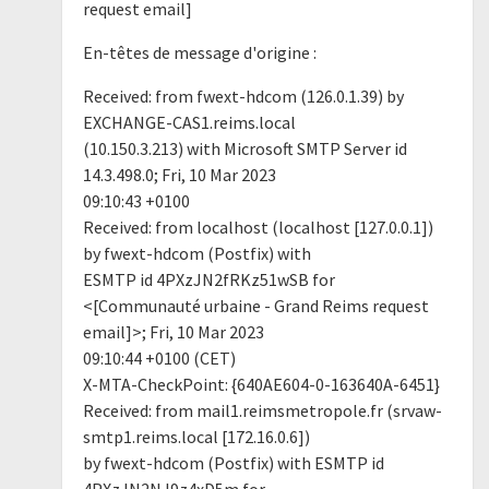
request email]
En-têtes de message d'origine :
Received: from fwext-hdcom (126.0.1.39) by
EXCHANGE-CAS1.reims.local
(10.150.3.213) with Microsoft SMTP Server id
14.3.498.0; Fri, 10 Mar 2023
09:10:43 +0100
Received: from localhost (localhost [127.0.0.1])
by fwext-hdcom (Postfix) with
ESMTP id 4PXzJN2fRKz51wSB for
<[Communauté urbaine - Grand Reims request
email]>; Fri, 10 Mar 2023
09:10:44 +0100 (CET)
X-MTA-CheckPoint: {640AE604-0-163640A-6451}
Received: from mail1.reimsmetropole.fr (srvaw-
smtp1.reims.local [172.16.0.6])
by fwext-hdcom (Postfix) with ESMTP id
4PXzJN2NJ9z4xD5m for