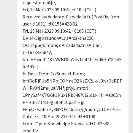
request email]>;
Fri, 10 Mar 2023 09:10:42 +0100 (CET)
Received: by dadaprod1.madada.fr (Postfix, from
userid 1001) id C156A42BD2;
Fri, 10 Mar 2023 09:10:42 +0100 (CET)
DKIM-Signature: v=1; a=rsa-sha256;
c=simple/simple; d=madada.fr; s=mail;
t=1678435842;
bh=+Mwu41481AWBt0dWhv1/iiI4ltiFJdkGhYXOVE
lqBRY=;
h=Date:From:To:Subject:From;
b=f6oRjFUp5NRojCOMaeOZKsZX2Lk/J3iv+3aRDF
WHRy0N2mujlsuVMfjgKyLImrzNI
1PnySzf4XTGGkJN3x1Rb048f6l2IoLkHfrIAe0C5h
P+HiE271M10gL9ph1Cp3ZiHjp
FFhiOx+aiIcxPy3M8OkrUurk//g5pdmyCT5PrPds=
Date: Fri, 10 Mar 2023 09:10:42 +0100
From: Open Knowledge France <[FOI #3548
email]>