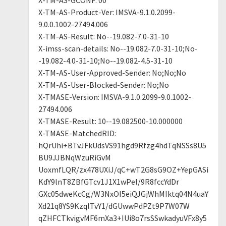
X-TM-AS-Product-Ver: IMSVA-9.1.0.2099-
9.0.0.1002-27494.006
X-TM-AS-Result: No--19.082-7.0-31-10
X-imss-scan-details: No--19.082-7.0-31-10;No-
-19.082-4.0-31-10;No--19.082-4.5-31-10
X-TM-AS-User-Approved-Sender: No;No;No
X-TM-AS-User-Blocked-Sender: No;No
X-TMASE-Version: IMSVA-9.1.0.2099-9.0.1002-
27494.006
X-TMASE-Result: 10--19.082500-10.000000
X-TMASE-MatchedRID:
hQrUhi+BTvJFkUdsVS91hgd9Rfzg4hdTqNSSs8U5
BU9JJBNqWzuRiGvM
UoxmfLQR/zx478UXiJ/qC+wT2G8sG9OZ+YepGASi
KdY9lnT8ZBfGTcv1J1X1wPeI/9R8fccYdDr
GXc05dweKcCg/W3NxOI5eiQJGjWhMIktq04N4uaY
Xd21q8YS9KzqlTvY1/dGUwwPdPZt9P7W07W
qZHFCTkvigvMF6mXa3+IUi8o7rsSSwkadyuVFx8y5