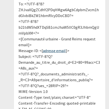
To: =?UTF-8?B?
ZHJvaXQgZCdhY2PDqHMgw6AgbCdpbmZvcm1h
dGlvbiBkZW1hbmRlcyDDoCBD?=
=?UTF-8?B?
b21tdW5hdXTDqSB1cmJhaW5lIC0gR3JhbmQgU
mVpbXM=?=
<[Communauté urbaine - Grand Reims request
email]>
Message-ID: <[
adresse email
]>
Subject: =?UTF-8?Q?
Demande_au_titre_du_droit_d=E2=80=99acc=C3
=A8s_aux?=
=?UTF-8?Q?_documents_administratifs_-
_R=C3=A9pertoire_d'informations_publiq?=
=?UTF-8?Q?ues_=28RIP=29?=
MIME-Version: 1.0
Content-Type: text/plain; charset="UTF-8"
Content-Transfer-Encoding: quoted-printable
X-TM-AS-GCONF: 00