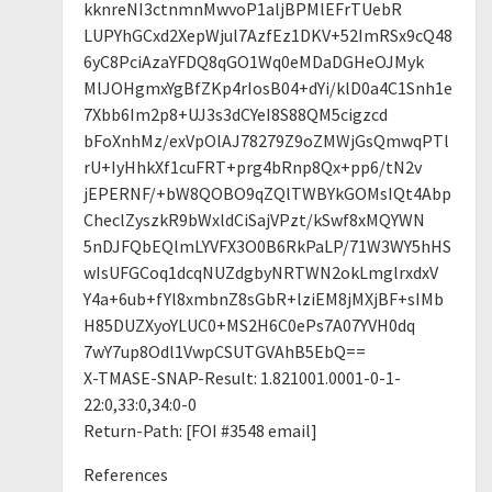
kknreNI3ctnmnMwvoP1aljBPMlEFrTUebR
LUPYhGCxd2XepWjul7AzfEz1DKV+52ImRSx9cQ48
6yC8PciAzaYFDQ8qGO1Wq0eMDaDGHeOJMyk
MlJOHgmxYgBfZKp4rIosB04+dYi/klD0a4C1Snh1e
7Xbb6Im2p8+UJ3s3dCYeI8S88QM5cigzcd
bFoXnhMz/exVpOlAJ78279Z9oZMWjGsQmwqPTl
rU+IyHhkXf1cuFRT+prg4bRnp8Qx+pp6/tN2v
jEPERNF/+bW8QOBO9qZQlTWBYkGOMsIQt4Abp
CheclZyszkR9bWxldCiSajVPzt/kSwf8xMQYWN
5nDJFQbEQlmLYVFX3O0B6RkPaLP/71W3WY5hHS
wIsUFGCoq1dcqNUZdgbyNRTWN2okLmglrxdxV
Y4a+6ub+fYl8xmbnZ8sGbR+lziEM8jMXjBF+sIMb
H85DUZXyoYLUC0+MS2H6C0ePs7A07YVH0dq
7wY7up8Odl1VwpCSUTGVAhB5EbQ==
X-TMASE-SNAP-Result: 1.821001.0001-0-1-
22:0,33:0,34:0-0
Return-Path: [FOI #3548 email]
References