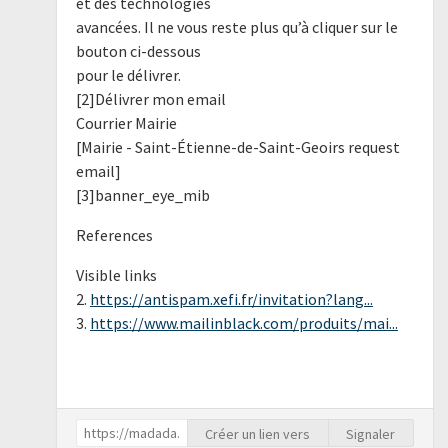
et des technologies
avancées. Il ne vous reste plus qu’à cliquer sur le
bouton ci-dessous
pour le délivrer.
[2]Délivrer mon email
Courrier Mairie
[Mairie - Saint-Étienne-de-Saint-Geoirs request
email]
[3]banner_eye_mib
References
Visible links
2.
https://antispam.xefi.fr/invitation?lang...
3.
https://www.mailinblack.com/produits/mai...
Créer un lien vers
Signaler