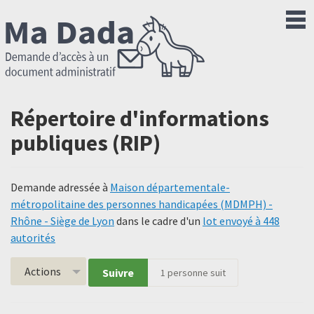
Répertoire d'informations
publiques (RIP)
Demande adressée à
Maison départementale-
métropolitaine des personnes handicapées (MDMPH) -
Rhône - Siège de Lyon
dans le cadre d'un
lot envoyé à 448
autorités
Actions
Suivre
1
personne suit