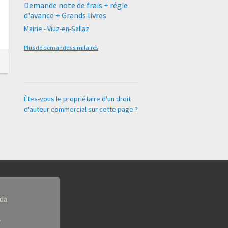
Demande note de frais + régie
d'avance + Grands livres
Mairie - Viuz-en-Sallaz
Plus de demandes similaires
Êtes-vous le propriétaire d'un droit
d'auteur commercial sur cette page ?
da.
.