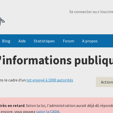
Ma Dada
Se connecter ou s'inscrir
Blog
Aide
Statistiques
Forum
A propos
'informations publiqu
s le cadre d'un
lot envoyé à 1000 autorités
Action
très en retard
. Selon la loi, l'administration aurait déjà dû répo
nt encore, vous pouvez
saisir la CADA
.