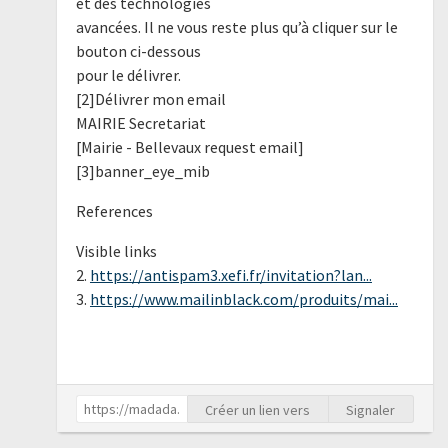
et des technologies
avancées. Il ne vous reste plus qu’à cliquer sur le
bouton ci-dessous
pour le délivrer.
[2]Délivrer mon email
MAIRIE Secretariat
[Mairie - Bellevaux request email]
[3]banner_eye_mib
References
Visible links
2.
https://antispam3.xefi.fr/invitation?lan...
3.
https://www.mailinblack.com/produits/mai...
Créer un lien vers
Signaler