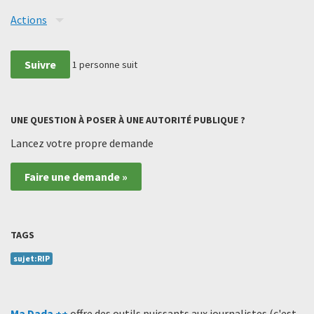
Actions
Suivre
1
personne suit
UNE QUESTION À POSER À UNE AUTORITÉ PUBLIQUE ?
Lancez votre propre demande
Faire une demande »
TAGS
sujet:RIP
Ma Dada ++
offre des outils puissants aux journalistes (c'est