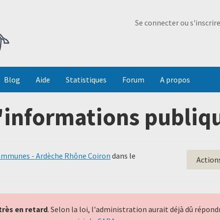
Ma Dada
Se connecter ou s'inscrir
Blog
Aide
Statistiques
Forum
A propos
'informations publiqu
mmunes - Ardèche Rhône Coiron
dans le
Action
très en retard
. Selon la loi, l'administration aurait déjà dû répo