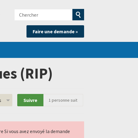
Chercher
e
Soumettre
Faire une demande »
la
recherche
es (RIP)
s
Suivre
1
personne suit
ndre Si vous avez envoyé la demande