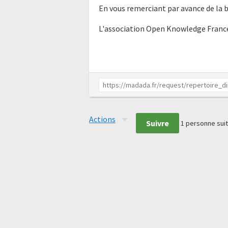
En vous remerciant par avance de la 
L'association Open Knowledge Franc
Actions
Suivre
1
personne suit