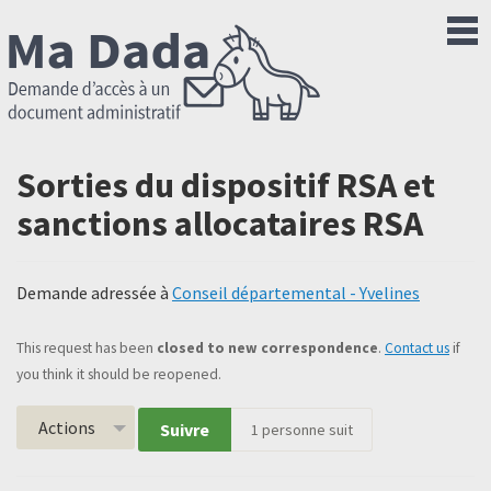
Sorties du dispositif RSA et
sanctions allocataires RSA
Demande adressée à
Conseil départemental - Yvelines
This request has been
closed to new correspondence
.
Contact us
if
you think it should be reopened.
Actions
Suivre
1
personne suit