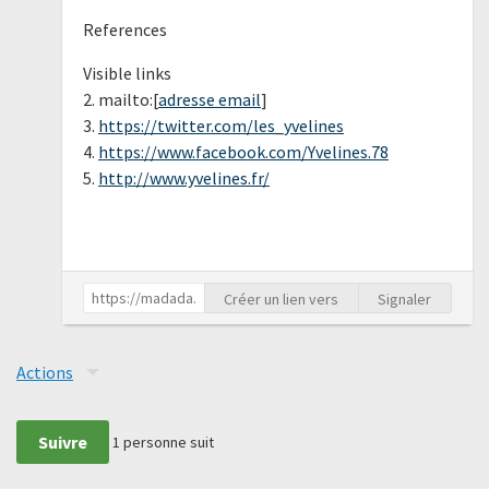
References
Visible links
2. mailto:[
adresse email
]
3.
https://twitter.com/les_yvelines
4.
https://www.facebook.com/Yvelines.78
5.
http://www.yvelines.fr/
Créer un lien vers
Signaler
Actions
Suivre
1
personne suit