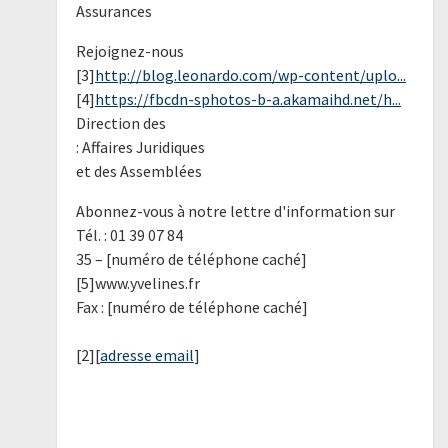
Assurances
Rejoignez-nous
[3]
http://blog.leonardo.com/wp-content/uplo...
[4]
https://fbcdn-sphotos-b-a.akamaihd.net/h...
Direction des
: Affaires Juridiques
et des Assemblées
Abonnez-vous à notre lettre d'information sur
Tél. : 01 39 07 84
35 – [numéro de téléphone caché]
[5]www.yvelines.fr
Fax : [numéro de téléphone caché]
[2][
adresse email
]