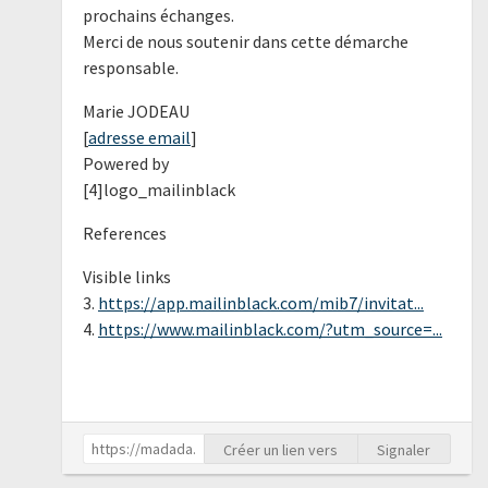
prochains échanges.
Merci de nous soutenir dans cette démarche
responsable.
Marie JODEAU
[
adresse email
]
Powered by
[4]logo_mailinblack
References
Visible links
3.
https://app.mailinblack.com/mib7/invitat...
4.
https://www.mailinblack.com/?utm_source=...
Créer un lien vers
Signaler