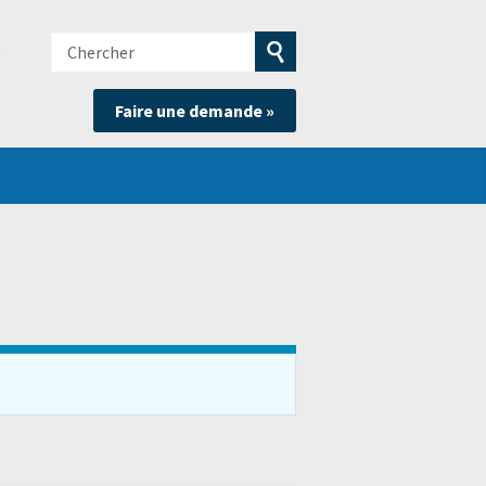
Chercher
e
Soumettre
Faire une demande »
la
recherche