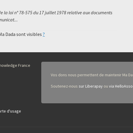
 la loi n° 78-575 du 17 juillet 1978 relative aux documents
municat...
 Ma Dada sont visibles
?
nKnowledge France
Vos dons nous permettent de maintenir Ma Da
Soutenez-nous
sur Liberapay
ou
via HelloAsso
rte d'usage