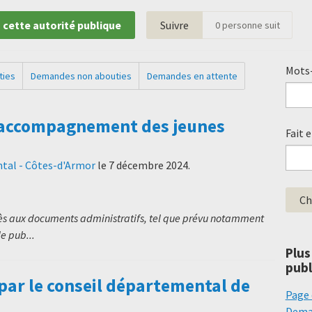
 cette autorité publique
Suivre
0
personne suit
Mots-
ties
Demandes non abouties
Demandes en attente
 l'accompagnement des jeunes
Fait 
tal - Côtes-d'Armor
le
7 décembre 2024
.
cès aux documents administratifs, tel que prévu notamment
le pub...
Plus
publ
par le conseil départemental de
Page 
Deman