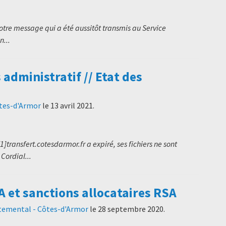
re message qui a été aussitôt transmis au Service
n...
dministratif // Etat des
ôtes-d'Armor
le
13 avril 2021
.
transfert.cotesdarmor.fr a expiré, ses fichiers ne sont
Cordial...
A et sanctions allocataires RSA
temental - Côtes-d'Armor
le
28 septembre 2020
.