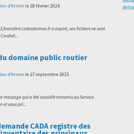
ôtes-d'Armor
le
28 février 2024
.
deman
transfert.cotesdarmor.fr a expiré, ses fichiers ne sont
Cordial...
 du domaine public routier
ôtes-d'Armor
le
27 septembre 2023
.
e message qui a été aussitôt transmis au Service
 et vous pri...
demande CADA registre des
/inventaire des principaux