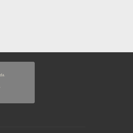
da.
.