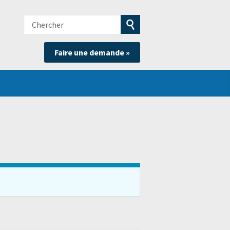
Chercher
e
Soumettre
Faire une demande »
la
recherche