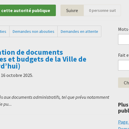
 cette autorité publique
Suivre
0
personne suit
Mots-
ties
Demandes non abouties
Demandes en attente
tion de documents
Fait 
s et budgets de la Ville de
d’hui)
e
16 octobre 2025
.
cès aux documents administratifs, tel que prévu notamment
Plus
e pu...
publ
Page 
Deman