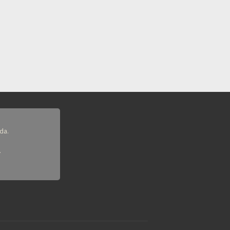
da.
.