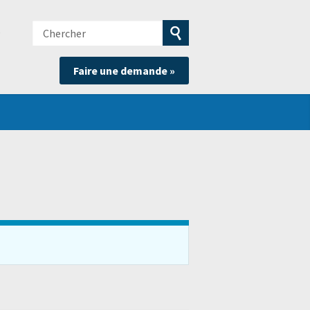
Chercher
e
Soumettre
Faire une demande »
la
recherche