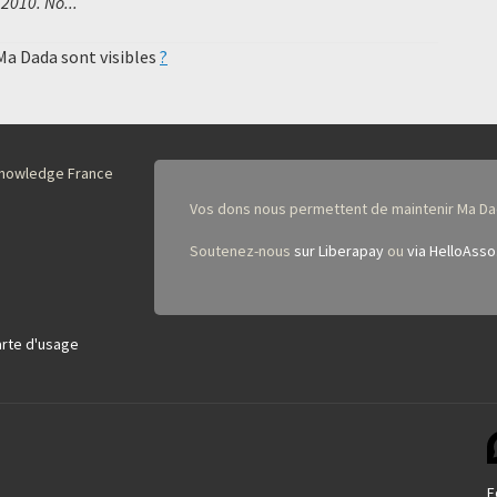
2010. No...
 Ma Dada sont visibles
?
nKnowledge France
Vos dons nous permettent de maintenir Ma Da
Soutenez-nous
sur Liberapay
ou
via HelloAsso
rte d'usage
F