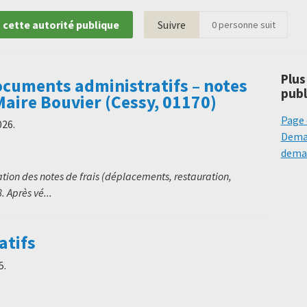
 cette autorité publique
Suivre
0
personne suit
Plus
cuments administratifs – notes
publ
Maire Bouvier (Cessy, 01170)
Page 
026
.
Deman
deman
tion des notes de frais (déplacements, restauration,
 Après vé...
atifs
5
.