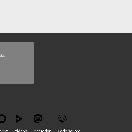
da.
.
orum
Vidéos
Mastodon
Code source