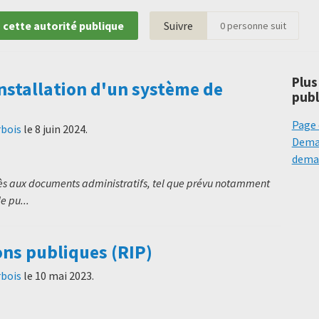
 cette autorité publique
Suivre
0
personne suit
Plus
installation d'un système de
publ
Page 
rbois
le
8 juin 2024
.
Deman
deman
cès aux documents administratifs, tel que prévu notamment
e pu...
ons publiques (RIP)
rbois
le
10 mai 2023
.