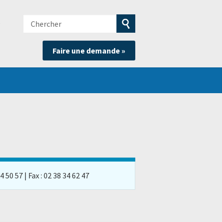
Chercher
e
Soumettre
Faire une demande »
la
recherche
50 57 | Fax : 02 38 34 62 47