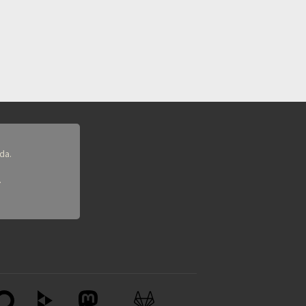
da.
.