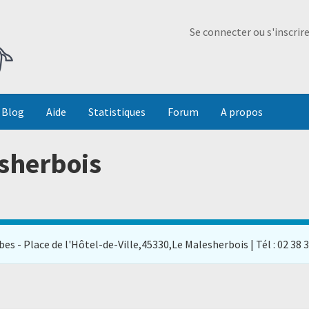
Ma Dada
Se connecter ou s'inscrir
Blog
Aide
Statistiques
Forum
A propos
esherbois
s - Place de l'Hôtel-de-Ville,45330,Le Malesherbois | Tél : 02 38 34 