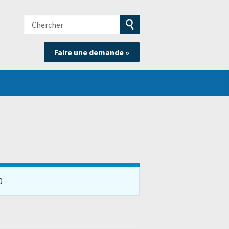
Chercher
e
Soumettre
Faire une demande »
la
recherche
0