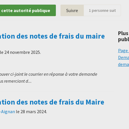
 cette autorité publique
Suivre
1
personne suit
Plus
on des notes de frais du maire
publ
Page 
le
24 novembre 2025
.
Deman
deman
rouver ci-joint le courrier en réponse à votre demande
s remerciant d...
on des notes de frais du Maire
t-Aignan
le
28 mars 2024
.