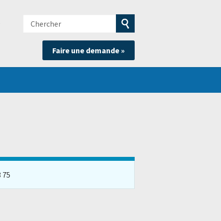
Chercher
e
Soumettre
Faire une demande »
la
recherche
3 75