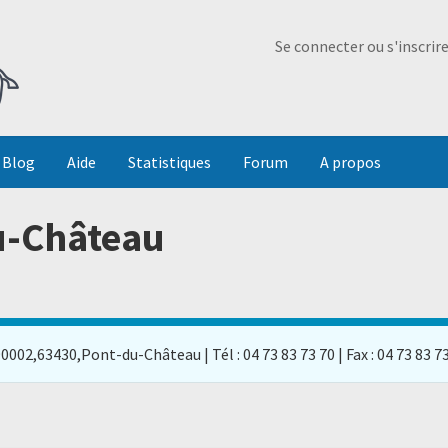
Ma Dada
Se connecter ou s'inscrir
Blog
Aide
Statistiques
Forum
A propos
du-Château
90002,63430,Pont-du-Château | Tél : 04 73 83 73 70 | Fax : 04 73 83 7