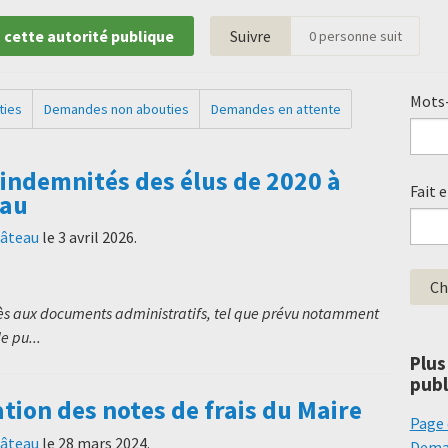
 cette autorité publique
Suivre
0
personne suit
Mots-
ties
Demandes non abouties
Demandes en attente
 indemnités des élus de 2020 à
Fait 
eau
hâteau
le
3 avril 2026
.
cès aux documents administratifs, tel que prévu notamment
e pu...
Plus
publ
on des notes de frais du Maire
Page 
hâteau
le
28 mars 2024
.
Deman