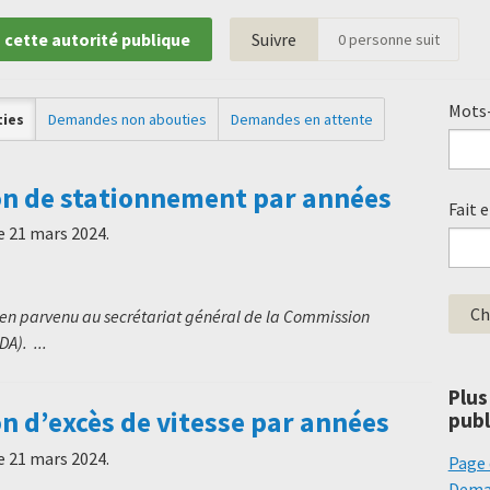
 cette autorité publique
Suivre
0
personne suit
Mots-
ies
Demandes non abouties
Demandes en attente
on de stationnement par années
Fait 
e
21 mars 2024
.
bien parvenu au secrétariat général de la Commission
A). ...
Plus
n d’excès de vitesse par années
publ
e
21 mars 2024
.
Page 
Deman