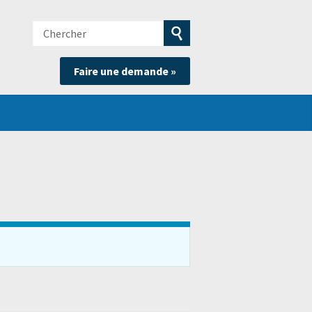
Chercher
e
Soumettre
Faire une demande »
la
recherche