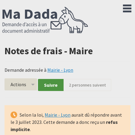
Notes de frais - Maire
Demande adressée à
Mairie - Lyon
Actions
Suivre
2
personnes suivent
Selon la loi,
Mairie - Lyon
aurait dû répondre avant
le
3 juillet 2023
. Cette demande a donc reçu un
refus
implicite
.