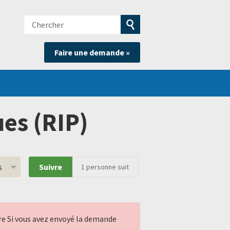
Chercher
e
Soumettre
Faire une demande »
la
recherche
es (RIP)
s
Suivre
1
personne suit
ndre Si vous avez envoyé la demande