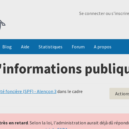
Ma Dada
Se connecter ou s'inscrir
Blog
Aide
Statistiques
Forum
A propos
'informations publiqu
ité foncière (SPF) - Alençon 3
dans le cadre
Action
très en retard
. Selon la loi, l'administration aurait déjà dû répo