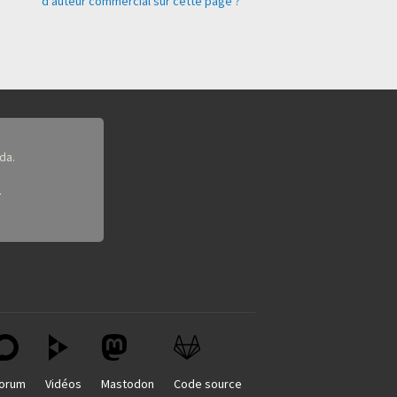
d'auteur commercial sur cette page ?
da.
.
orum
Vidéos
Mastodon
Code source