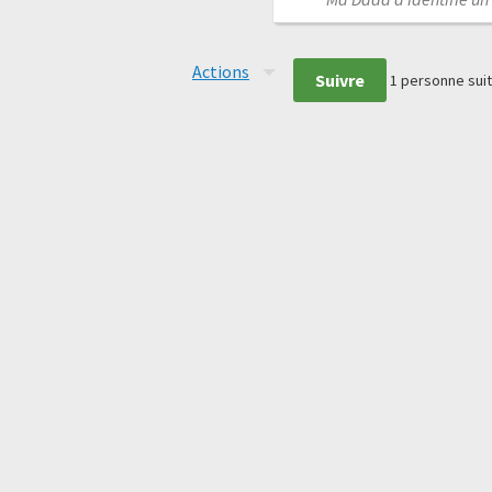
Actions
Suivre
1
personne suit