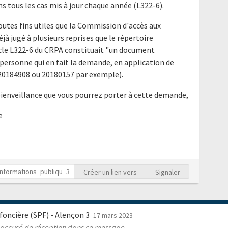
ns tous les cas mis à jour chaque année (L322-6).
outes fins utiles que la Commission d'accès aux
à jugé à plusieurs reprises que le répertoire
ticle L322-6 du CRPA constituait "un document
ersonne qui en fait la demande, en application de
is 20184908 ou 20180157 par exemple).
bienveillance que vous pourrez porter à cette demande,
e
Créer un lien vers
Signaler
é foncière (SPF) - Alençon 3
17 mars 2023
 accusé de réception dans ce message.