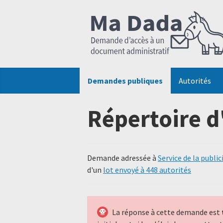
Demandes publiques
Autorités
Répertoire d
Demande adressée à
Service de la public
d'un
lot envoyé à 448 autorités
La réponse à cette demande est