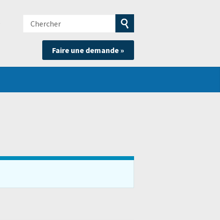
Chercher
e
Soumettre
Faire une demande »
la
recherche