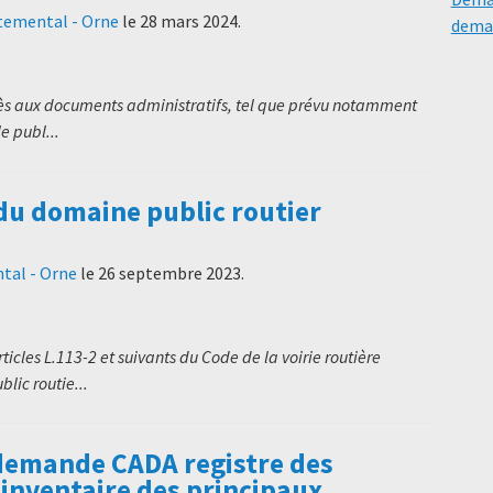
temental - Orne
le
28 mars 2024
.
deman
cès aux documents administratifs, tel que prévu notamment
le publ...
 du domaine public routier
tal - Orne
le
26 septembre 2023
.
icles L.113-2 et suivants du Code de la voirie routière
lic routie...
demande CADA registre des
/inventaire des principaux