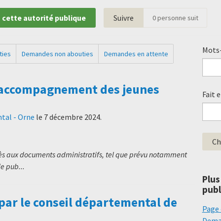
 cette autorité publique
Suivre
0
personne suit
Mots-
ties
Demandes non abouties
Demandes en attente
 l'accompagnement des jeunes
Fait 
tal - Orne
le
7 décembre 2024
.
cès aux documents administratifs, tel que prévu notamment
le pub...
Plus
publ
par le conseil départemental de
Page 
Deman