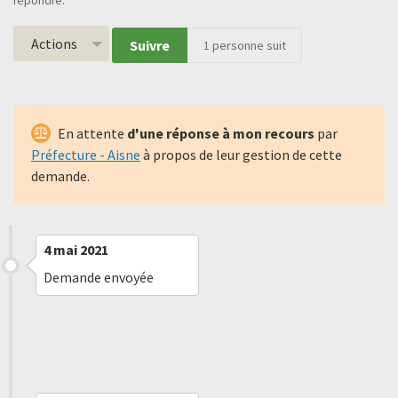
répondre.
Actions
Suivre
1
personne suit
En attente
d'une réponse à mon recours
par
Préfecture - Aisne
à propos de leur gestion de cette
demande.
4 mai 2021
Demande envoyée
4 mai 2021
Message reçu