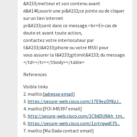
&#233;metteur et son contenu avant
d&#146;ouvrir une pi&#232;ce jointe ou de cliquer
sur un lien internet
pr&#233;sent dans ce message.<br>En cas de
doute et avant toute action,
contactez votre interlocuteur par
t&#233;l&#233;phone ou votre MSSI pour
vous assurer la l&#233;gitimit&#233; du message.
</td></tr></tbody></table>
References
Visible links
2. mailto:[
adresse email
]
3.
https://secure-web.cisco.com/17E9ezDY8zJ...
4. mailto:[FOI #45397 email]
5.
http://secure-web.cisco.com/1C9dDU9Ah_tm...
6.
https://secure-web.cisco.com/1zrtrqwdCfS...
7. mailto:[Ma Dada contact email]