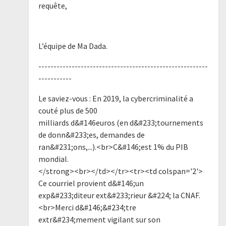
requête,
L’équipe de Ma Dada.
--------------------------------------------------------
-----------
Le saviez-vous : En 2019, la cybercriminalité a
couté plus de 500
milliards d&#146euros (en d&#233;tournements
de donn&#233;es, demandes de
ran&#231;ons,...).<br>C&#146;est 1% du PIB
mondial.
</strong><br></td></tr><tr><td colspan='2'>
Ce courriel provient d&#146;un
exp&#233;diteur ext&#233;rieur &#224; la CNAF.
<br>Merci d&#146;&#234;tre
extr&#234;mement vigilant sur son