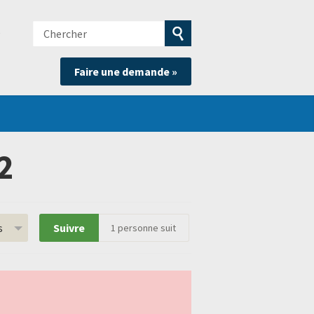
Chercher
e
Soumettre
Faire une demande »
la
recherche
2
s
Suivre
1
personne suit