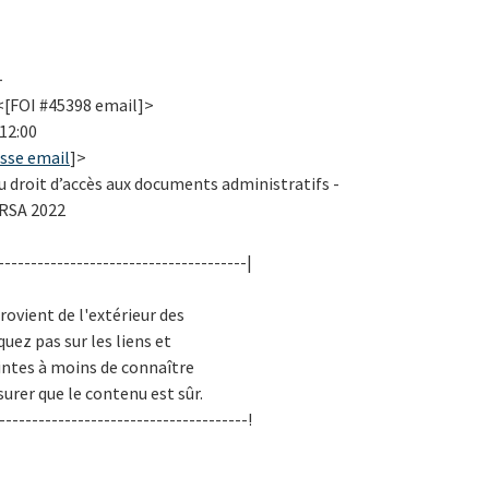
-
 <[FOI #45398 email]>
 12:00
sse email
]>
u droit d’accès aux documents administratifs -
 RSA 2022
--------------------------------------|
rovient de l'extérieur des
uez pas sur les liens et
intes à moins de connaître
urer que le contenu est sûr.
--------------------------------------!