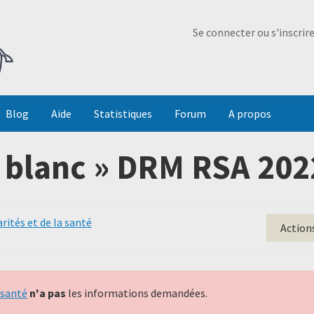
Ma Dada
Se connecter ou s'inscrir
Blog
Aide
Statistiques
Forum
A propos
 à blanc » DRM RSA 202
rités et de la santé
Action
 santé
n'a pas
les informations demandées.