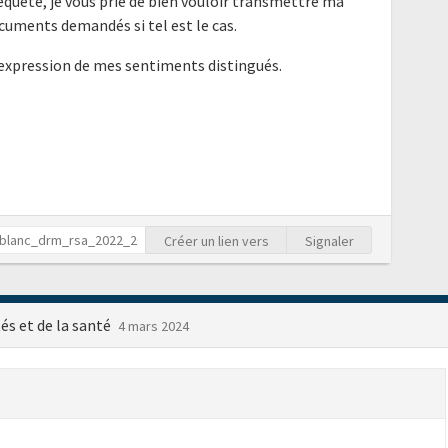
requête, je vous prie de bien vouloir transmettre ma
cuments demandés si tel est le cas.
'expression de mes sentiments distingués.
Créer un lien vers
Signaler
tés et de la santé
4 mars 2024