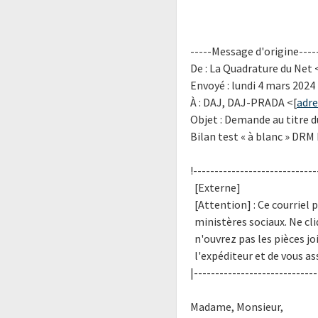
-----Message d'origine----
De : La Quadrature du Net
Envoyé : lundi 4 mars 2024
À : DAJ, DAJ-PRADA <[
adre
Objet : Demande au titre d
Bilan test « à blanc » DRM
!-----------------------------
[Externe]
[Attention] : Ce courriel p
ministères sociaux. Ne cliq
n'ouvrez pas les pièces jo
l'expéditeur et de vous ass
|-----------------------------
Madame, Monsieur,