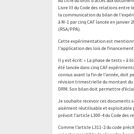
Au titre du droit d’accès aux docume
Livre III du Code des relations entre l
la communication du bilan de l'expér
à M-1 par cinq CAF lancée en janvier 2
(RSA/PPA).
Cette expérimentation est mentionné
l'application des lois de financement d
Il y est écrit: « La phase de tests « à
été lancée dans cinq CAF expérimentat
connus avant la fin de l’année, doit p
révision trimestrielle du montant du 
DRM. Son bilan doit permettre d’éclaire
Je souhaite recevoir ces documents s
aisément réutilisable et exploitabl
prévoit l’article L300-4 du Code des r
Comme l’article L311-2 du code précit