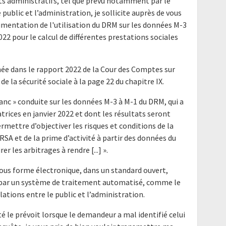
nts administratifs, tel que prévu notamment par le
e public et l’administration, je sollicite auprès de vous
imentation de l'utilisation du DRM sur les données M-3
022 pour le calcul de différentes prestations sociales
e dans le rapport 2022 de la Cour des Comptes sur
e la sécurité sociale à la page 22 du chapitre IX.
 blanc » conduite sur les données M-3 à M-1 du DRM, qui a
rices en janvier 2022 et dont les résultats seront
ermettre d’objectiver les risques et conditions de la
RSA et de la prime d’activité à partir des données du
r les arbitrages à rendre [...] ».
ous forme électronique, dans un standard ouvert,
e par un système de traitement automatisé, comme le
elations entre le public et l’administration.
é le prévoit lorsque le demandeur a mal identifié celui