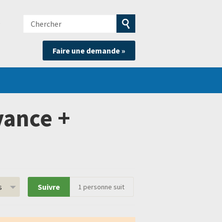
Chercher
e
Soumettre
Faire une demande »
la
recherche
vance +
s
Suivre
1
personne suit