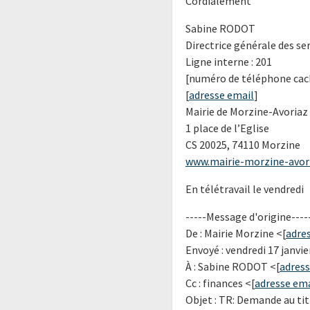
Cordialement
Sabine RODOT
Directrice générale des se
Ligne interne : 201
[numéro de téléphone cac
[
adresse email
]
Mairie de Morzine-Avoriaz
1 place de l’Eglise
CS 20025, 74110 Morzine
www.mairie-morzine-avor
En télétravail le vendredi
-----Message d'origine----
De : Mairie Morzine <[
adre
Envoyé : vendredi 17 janvie
À : Sabine RODOT <[
adress
Cc : finances <[
adresse ema
Objet : TR: Demande au ti