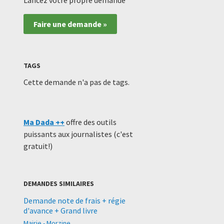
Lancez votre propre demande
Faire une demande »
TAGS
Cette demande n'a pas de tags.
Ma Dada ++
offre des outils
puissants aux journalistes (c'est
gratuit!)
DEMANDES SIMILAIRES
Demande note de frais + régie
d'avance + Grand livre
Mairie - Morzine