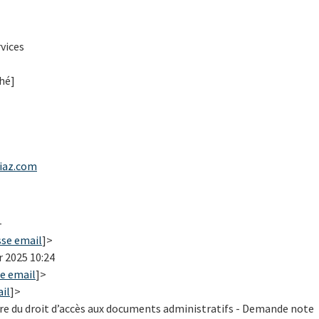
rvices
hé]
iaz.com
-
sse email
]>
r 2025 10:24
e email
]>
il
]>
tre du droit d’accès aux documents administratifs - Demande note