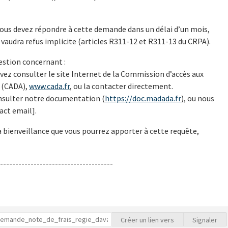
ous devez répondre à cette demande dans un délai d’un mois,
e vaudra refus implicite (articles R311-12 et R311-13 du CRPA).
uestion concernant :
uvez consulter le site Internet de la Commission d’accès aux
 (CADA),
www.cada.fr
, ou la contacter directement.
nsulter notre documentation (
https://doc.madada.fr
), ou nous
act email].
 bienveillance que vous pourrez apporter à cette requête,
-------------------------------------
Créer un lien vers
Signaler