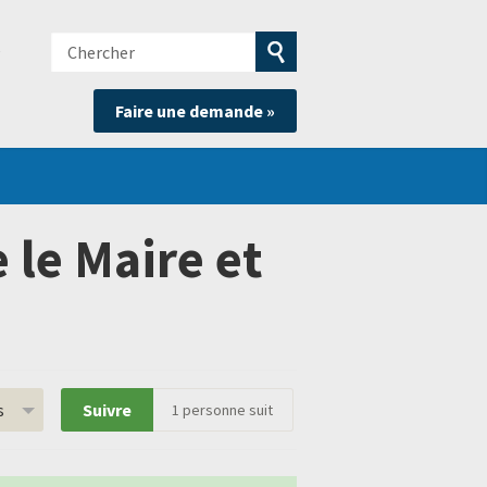
Chercher
e
Soumettre
Faire une demande »
la
recherche
 le Maire et
s
Suivre
1
personne suit