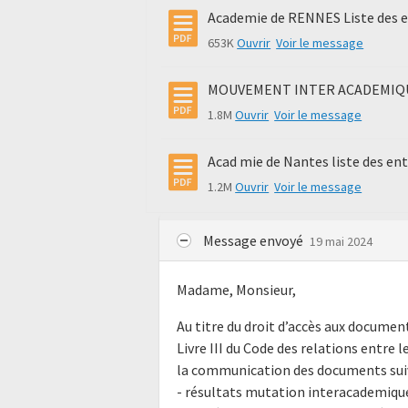
Academie de RENNES Liste des e
653K
Ouvrir
Voir le message
MOUVEMENT INTER ACADEMIQU
1.8M
Ouvrir
Voir le message
Acad mie de Nantes liste des en
1.2M
Ouvrir
Voir le message
Message envoyé
19 mai 2024
Madame, Monsieur,
Au titre du droit d’accès aux docume
Livre III du Code des relations entre l
la communication des documents suiv
- résultats mutation interacademique