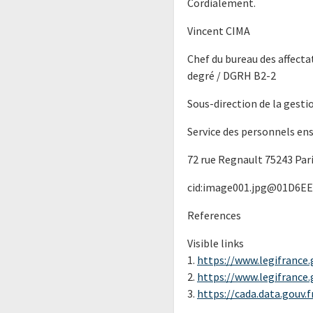
Cordialement.
Vincent CIMA
Chef du bureau des affect
degré / DGRH B2-2
Sous-direction de la gesti
Service des personnels en
72 rue Regnault 75243 Par
cid:image001.jpg@01D6E
References
Visible links
1.
https://www.legifrance.g
2.
https://www.legifrance.g
3.
https://cada.data.gouv.