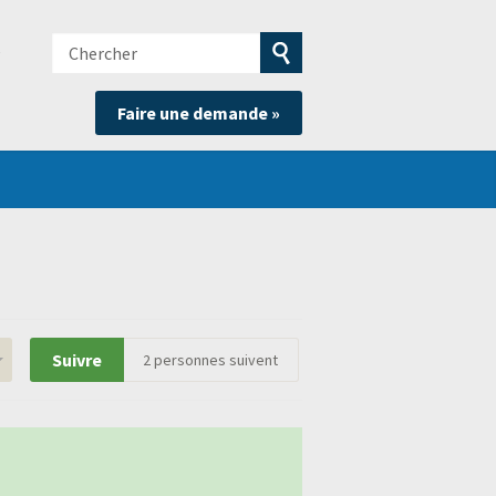
Chercher
e
Soumettre
Faire une demande »
la
recherche
Suivre
2
personnes suivent