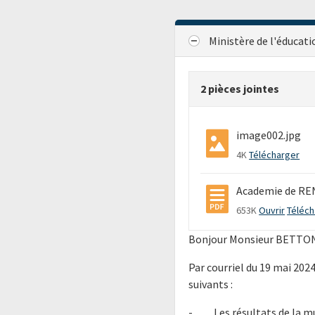
Ministère de l'éducati
2 pièces jointes
image002.jpg
4K
Télécharger
Academie de REN
653K
Ouvrir
Téléch
Bonjour Monsieur BETTO
Par courriel du 19 mai 20
suivants :
- Les résultats de la mu