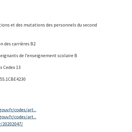
ations et des mutations des personnels du second
on des carrières B2
seignants de l’enseignement scolaire B
is Cedex 13
E55.1CBE4230
ouv.fr/codes/art...
ouv.fr/codes/art...
fr/20202047/