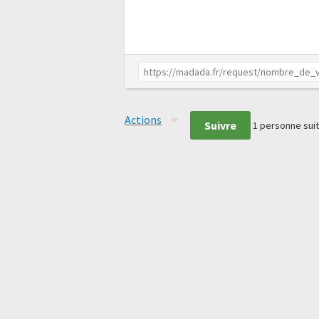
Actions
Suivre
1
personne suit