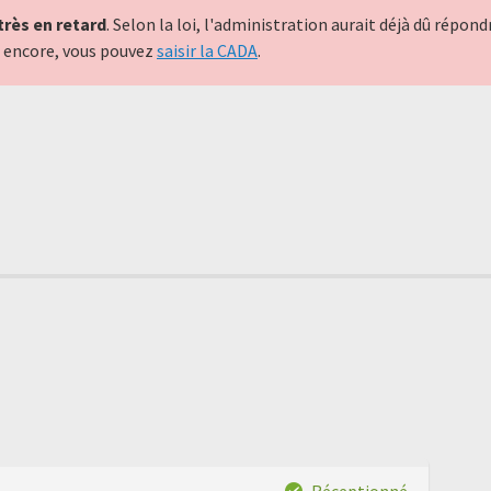
très en retard
. Selon la loi, l'administration aurait déjà dû répo
nt encore, vous pouvez
saisir la CADA
.
Réceptionné