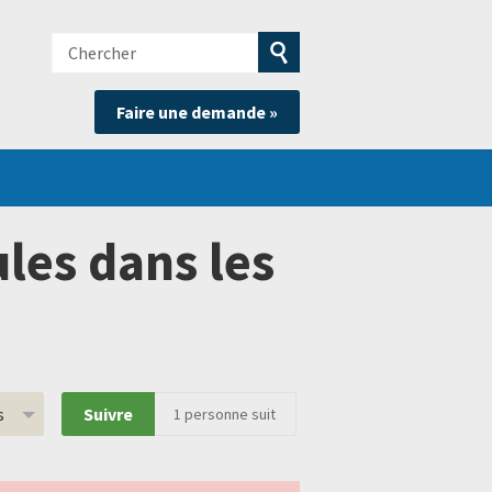
Chercher
e
Soumettre
Faire une demande »
la
recherche
les dans les
s
Suivre
1
personne suit