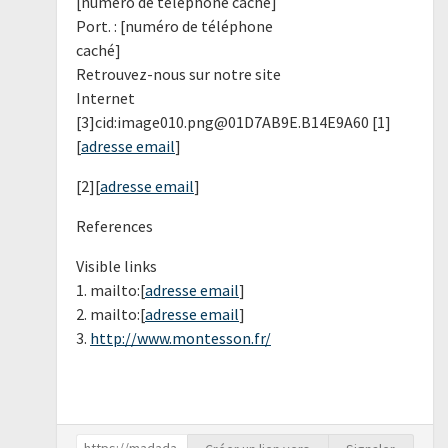
[numéro de téléphone caché]
Port. : [numéro de téléphone
caché]
Retrouvez-nous sur notre site
Internet
[3]cid:image010.png@01D7AB9E.B14E9A60 [1]
[
adresse email
]
[2][
adresse email
]
References
Visible links
1. mailto:[
adresse email
]
2. mailto:[
adresse email
]
3.
http://www.montesson.fr/