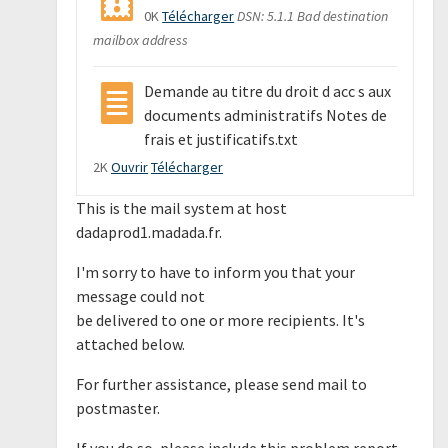
0K
Télécharger
DSN: 5.1.1 Bad destination
mailbox address
Demande au titre du droit d acc s aux
documents administratifs Notes de
frais et justificatifs.txt
2K
Ouvrir
Télécharger
This is the mail system at host
dadaprod1.madada.fr.
I'm sorry to have to inform you that your
message could not
be delivered to one or more recipients. It's
attached below.
For further assistance, please send mail to
postmaster.
If you do so, please include this problem report.