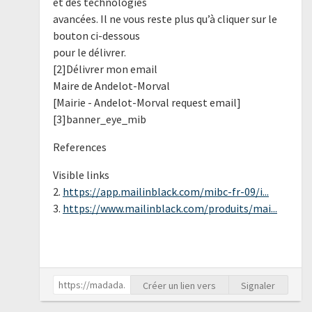
et des technologies
avancées. Il ne vous reste plus qu’à cliquer sur le
bouton ci-dessous
pour le délivrer.
[2]Délivrer mon email
Maire de Andelot-Morval
[Mairie - Andelot-Morval request email]
[3]banner_eye_mib
References
Visible links
2.
https://app.mailinblack.com/mibc-fr-09/i...
3.
https://www.mailinblack.com/produits/mai...
Créer un lien vers
Signaler