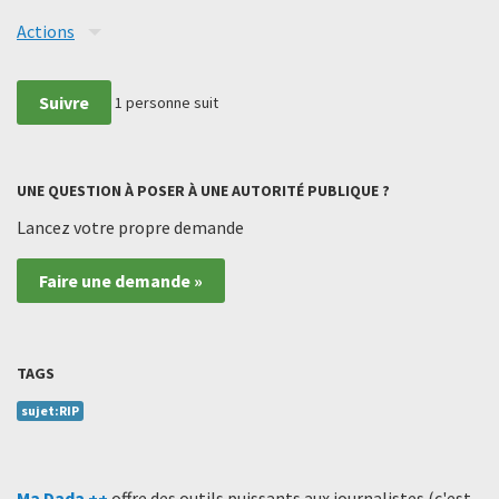
Actions
Suivre
1
personne suit
UNE QUESTION À POSER À UNE AUTORITÉ PUBLIQUE ?
Lancez votre propre demande
Faire une demande »
TAGS
sujet:RIP
Ma Dada ++
offre des outils puissants aux journalistes (c'est